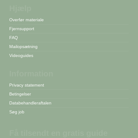
Hjælp
Overfør materiale
Fjernsupport
FAQ
Mailopsætning
Videoguides
Information
Privacy statement
Betingelser
Databehandleraftalen
Søg job
Få tilsendt en gratis guide