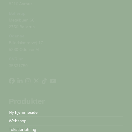
8210 Aarhus
Ballerup
Metalbuen 66
2750 Ballerup
Odense
Billedskærervej 17
5230 Odense M
CVR nr.
35531750
Produkter
Ny hjemmeside
Webshop
Tekstforfatning