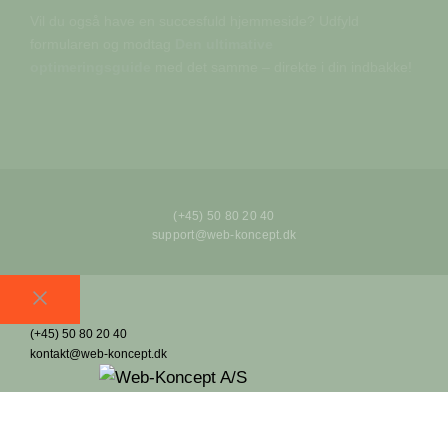
Vil du også have en succesfuld hjemmeside? Udfyld
formularen og modtag
Den ultimative
optimeringsguide
med det samme – direkte i din indbakke!
(+45) 50 80 20 40
support@web-koncept.dk
Luk
(+45) 50 80 20 40
kontakt@web-koncept.dk