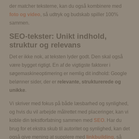
der matcher teksterne, kan du også kombinere med
foto og video
, så udtryk og budskab spiller 100%
sammen.
SEO-tekster: Unikt indhold,
struktur og relevans
Det er ikke nok, at teksten lyder godt. Den skal også
være bygget rigtigt. En af de vigtigste faktorer i
søgemaskineoptimering er nemlig dit indhold: Google
belønner sider, der er
relevante, strukturerede og
unikke
.
Vi skriver med fokus på både læsbarhed og synlighed,
og hvis du vil arbejde målrettet med placeringer, kan vi
koble din tekstforfatning sammen med
SEO
. Har du
brug for et ekstra skub til autoritet og synlighed, kan det
også give mening at supplere med
linkbuilding
, så