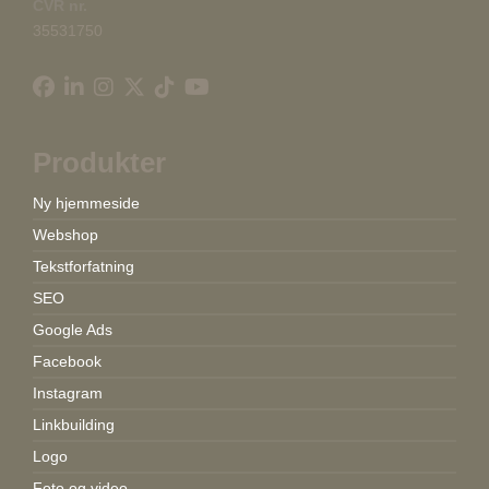
CVR nr.
35531750
Produkter
Ny hjemmeside
Webshop
Tekstforfatning
SEO
Google Ads
Facebook
Instagram
Linkbuilding
Logo
Foto og video