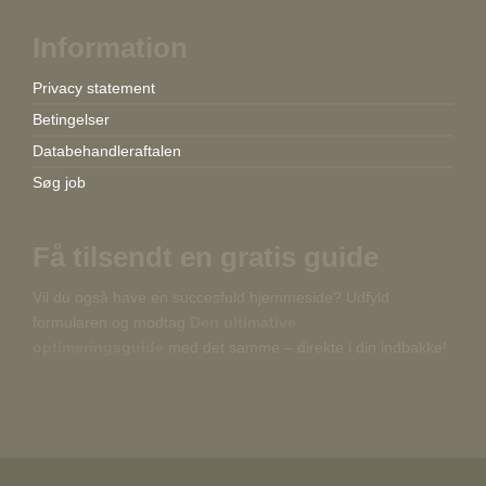
Information
Privacy statement
Betingelser
Databehandleraftalen
Søg job
Få tilsendt en gratis guide
Vil du også have en succesfuld hjemmeside? Udfyld
formularen og modtag
Den ultimative
optimeringsguide
med det samme – direkte i din indbakke!