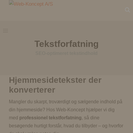
Hop
til
indhold
Menu
Tekstforfatning
SEO-optimeret tekstindhold
Hjemmesidetekster der
konverterer
Mangler du skarpt, troværdigt og sælgende indhold på
din hjemmeside? Hos Web-Koncept hjælper vi dig
med
professionel tekstforfatning
, så dine
besøgende hurtigt forstår, hvad du tilbyder – og hvorfor