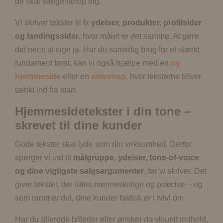
de skal vælge netop dig.
Vi skriver tekster til fx
ydelser, produkter, profilsider
og landingssider
, hvor målet er det samme: At gøre
det nemt at sige ja. Har du samtidig brug for et stærkt
fundament først, kan vi også hjælpe med en
ny
hjemmeside
eller en
webshop
, hvor teksterne bliver
tænkt ind fra start.
Hjemmesidetekster i din tone –
skrevet til dine kunder
Gode tekster skal lyde som din virksomhed. Derfor
spørger vi ind til
målgruppe, ydelser, tone-of-voice
og dine vigtigste salgsargumenter
, før vi skriver. Det
giver tekster, der føles menneskelige og præcise – og
som rammer det, dine kunder faktisk er i tvivl om.
Har du allerede billeder eller ønsker du visuelt indhold,