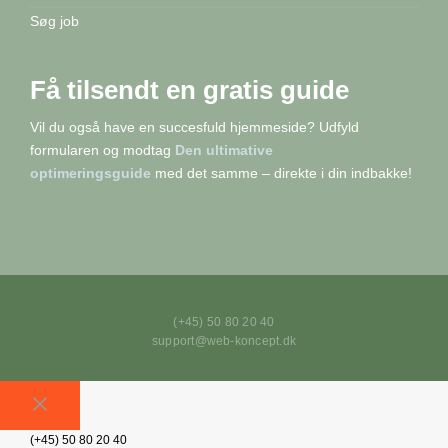
Søg job
Få tilsendt en gratis guide
Vil du også have en succesfuld hjemmeside? Udfyld
formularen og modtag
Den ultimative
optimeringsguide
med det samme – direkte i din indbakke!
(+45) 50 80 20 40
support@web-koncept.dk
Luk
(+45) 50 80 20 40