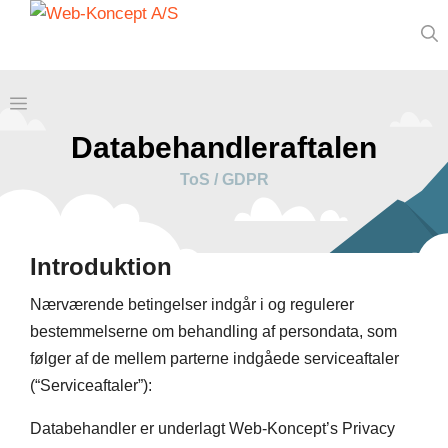
Hop
til
indhold
Menu
Databehandleraftalen
ToS / GDPR
Introduktion
Nærværende betingelser indgår i og regulerer
bestemmelserne om behandling af persondata, som
følger af de mellem parterne indgåede serviceaftaler
(“Serviceaftaler”):
Databehandler er underlagt Web-Koncept’s Privacy