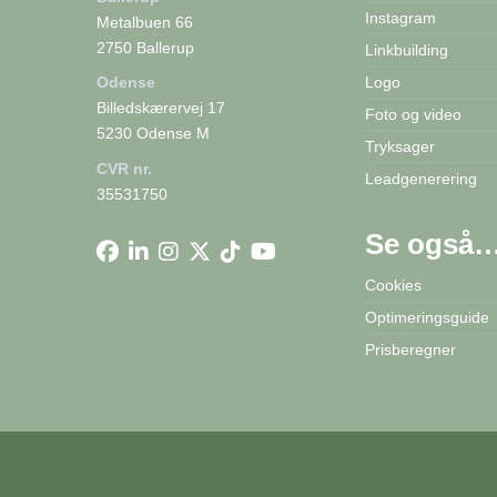
Instagram
Metalbuen 66
2750 Ballerup
Linkbuilding
Logo
Odense
Billedskærervej 17
Foto og video
5230 Odense M
Tryksager
CVR nr.
Leadgenerering
35531750
Se også
Cookies
Optimeringsguide
Prisberegner