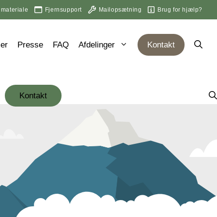
 materiale
Fjernsupport
Mailopsætning
Brug for hjælp?
er
Presse
FAQ
Afdelinger
Kontakt
Kontakt