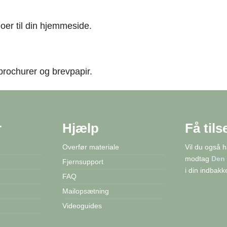
deoer til din hjemmeside.
 brochurer og brevpapir.
r
Hjælp
Få tils
Overfør materiale
Vil du også 
modtag
Den 
Fjernsupport
i din indbakk
FAQ
Mailopsætning
Videoguides