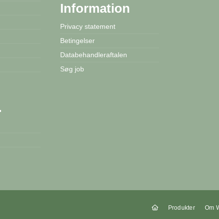
Information
Privacy statement
Betingelser
Databehandleraftalen
Søg job
…
Produkter
Om W