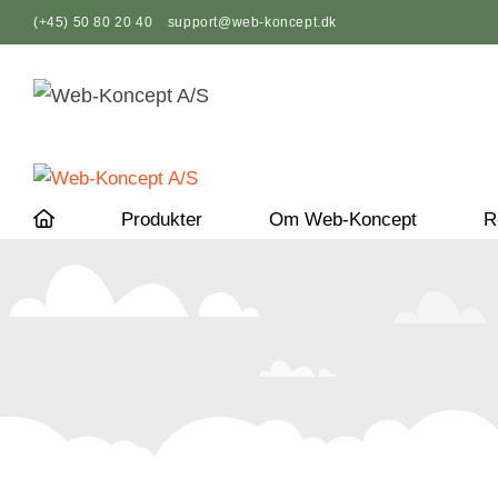
Hop
(+45) 50 80 20 40
support@web-koncept.dk
til
indhold
Produkter
Om Web-Koncept
R