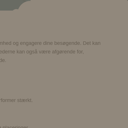
ksomhed og engagere dine besøgende. Det kan
llederne kan også være afgørende for,
de.
erformer stærkt.
og placeringer.