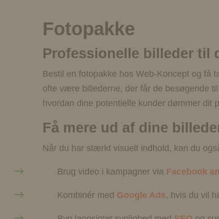
Fotopakke
Professionelle billeder ti
Bestil en fotopakke hos Web-Koncept og få t
ofte være billederne, der får de besøgende t
hvordan dine potentielle kunder dømmer dit 
Få mere ud af dine billed
Når du har stærkt visuelt indhold, kan du også
Brug video i kampagner via
Facebook a
Kombinér med
Google Ads
, hvis du vil
Byg langsigtet synlighed med
SEO
og sup