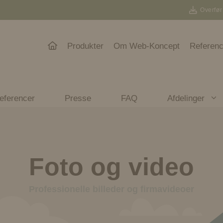
Overfør
Produkter
Om Web-Koncept
Referenc
eferencer
Presse
FAQ
Afdelinger
Foto og video
Professionelle billeder og firmavideoer