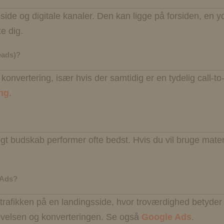
ide og digitale kanaler. Den kan ligge på forsiden, en yd
te dig.
eads)?
onvertering, især hvis der samtidig er en tydelig call-to-
ng
.
ligt budskab performer ofte bedst. Hvis du vil bruge mat
 Ads?
trafikken på en landingsside, hvor troværdighed betyder
levelsen og konverteringen. Se også
Google Ads
.