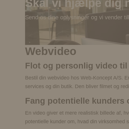
Skal vi hjælpe dig 
Send os dine oplysninger og vi vender tilb
Webvideo
Flot og personlig video ti
Bestil din webvideo hos Web-Koncept A/S. En v
services og din butik. Den bliver filmet og re
Fang potentielle kunder
En video giver et mere realistisk billede af, 
potentielle kunder om, hvad din virksomhed st