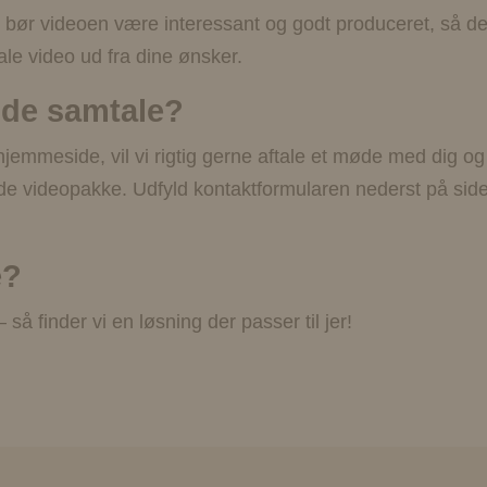
 videoen være interessant og godt produceret, så de få
ale video ud fra dine ønsker.
ende samtale?
 hjemmeside, vil vi rigtig gerne aftale et møde med dig og
ede videopakke. Udfyld kontaktformularen nederst på side
e?
å finder vi en løsning der passer til jer!