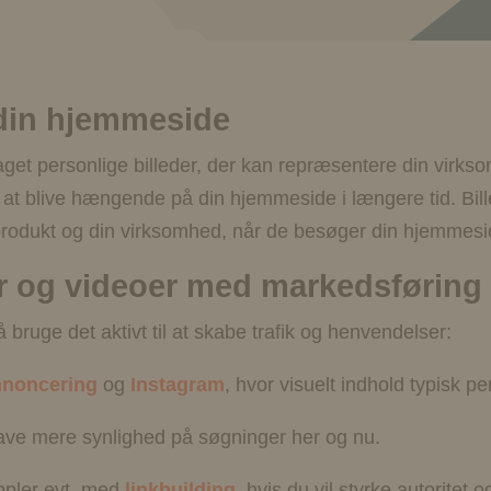
l din hjemmeside
aget personlige billeder, der kan repræsentere din vir
il at blive hængende på din hjemmeside i længere tid. Bi
produkt og din virksomhed, når de besøger din hjemmesi
er og videoer med markedsføring
 bruge det aktivt til at skabe trafik og henvendelser:
nnoncering
og
Instagram
, hvor visuelt indhold typisk p
 have mere synlighed på søgninger her og nu.
pler evt. med
linkbuilding
, hvis du vil styrke autoritet 