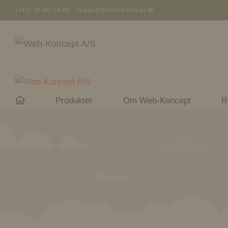
Hop
(+45) 50 80 20 40
support@web-koncept.dk
til
indhold
Produkter
Om Web-Koncept
R