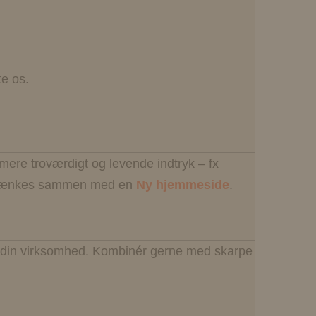
te os.
mere troværdigt og levende indtryk – fx
det tænkes sammen med en
Ny hjemmeside
.
k af din virksomhed. Kombinér gerne med skarpe