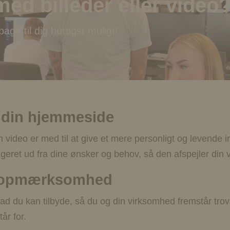
med billeder eller video
age til dig hurtigst muligt!
l din hjemmeside
ideo er med til at give et mere personligt og levende i
digeret ud fra dine ønsker og behov, så den afspejler din
s opmærksomhed
hvad du kan tilbyde, så du og din virksomhed fremstår tro
år for.