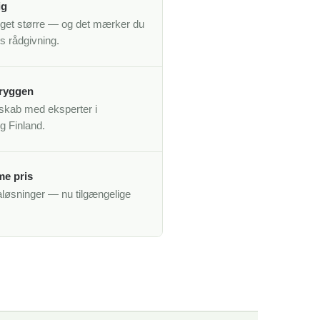
ig
noget større — og det mærker du
es rådgivning.
 ryggen
sskab med eksperter i
g Finland.
me pris
aløsninger — nu tilgængelige