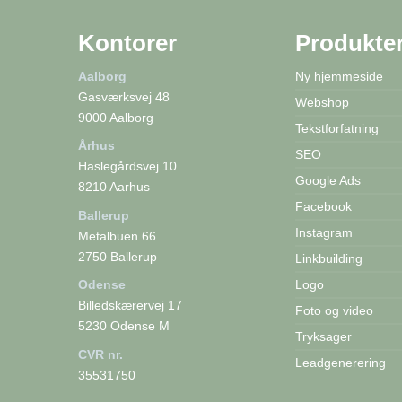
Kontorer
Produkte
Aalborg
Ny hjemmeside
Gasværksvej 48
Webshop
9000 Aalborg
Tekstforfatning
Århus
SEO
Haslegårdsvej 10
Google Ads
8210 Aarhus
Facebook
Ballerup
Instagram
Metalbuen 66
2750 Ballerup
Linkbuilding
Logo
Odense
Billedskærervej 17
Foto og video
5230 Odense M
Tryksager
CVR nr.
Leadgenerering
35531750