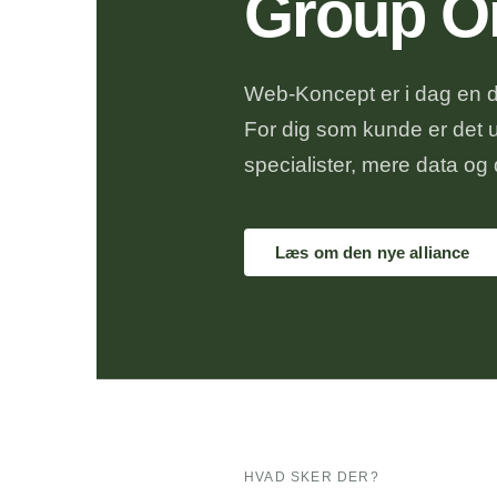
Group On
Web-Koncept er i dag en d
For dig som kunde er det u
specialister, mere data og
Læs om den nye alliance
HVAD SKER DER?