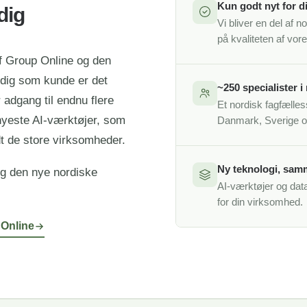
Kun godt nyt for d
dig
Vi bliver en del af 
på kvaliteten af vor
f Group Online og den
dig som kunde er det
~250 specialister i
adgang til endnu flere
Et nordisk fagfælle
 nyeste AI-værktøjer, som
Danmark, Sverige o
dt de store virksomheder.
Ny teknologi, sam
og den nye nordiske
AI-værktøjer og dat
for din virksomhed.
 Online