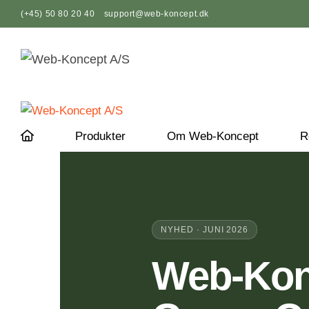
Hop
(+45) 50 80 20 40
support@web-koncept.dk
til
indhold
Produkter
Om Web-Koncept
R
NYHED · JUNI 2026
Web-Konc