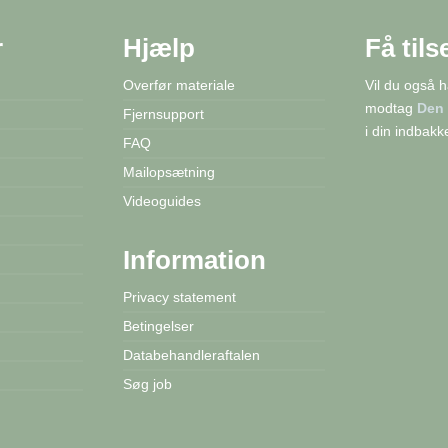
r
Hjælp
Få tils
Overfør materiale
Vil du også 
modtag
Den 
Fjernsupport
i din indbakk
FAQ
Mailopsætning
Videoguides
Information
Privacy statement
Betingelser
Databehandleraftalen
Søg job